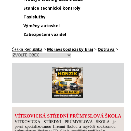
Stanice technické kontroly
Taxislužby
Výměny autoskel
Zabezpečení vozidel
Česká Republika
>
Moravskoslezský kraj
>
Ostrava
>
VÍTKOVICKÁ STŘEDNÍ PRŮMYSLOVÁ ŠKOLA
VÍTKOVICKÁ STŘEDNÍ PRŮMYSLOVÁ ŠKOLA je
první specializovanou firemní školou a největší soukromou