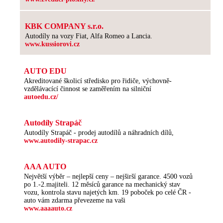
KBK COMPANY s.r.o.
Autodíly na vozy Fiat, Alfa Romeo a Lancia.
www.kussiorovi.cz
AUTO EDU
Akreditované školicí středisko pro řidiče, výchovně-
vzdělávacící činnost se zaměřením na silniční
autoedu.cz/
Autodíly Strapáč
Autodíly Strapáč - prodej autodílů a náhradních dílů,
www.autodily-strapac.cz
AAA AUTO
Největší výběr – nejlepší ceny – nejširší garance. 4500 vozů
po 1.-2.majiteli. 12 měsíců garance na mechanický stav
vozu, kontrola stavu najetých km. 19 poboček po celé ČR -
auto vám zdarma převezeme na vaši
www.aaaauto.cz