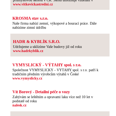
průmyslovou školou v ČR. Škola umožňuje vzdělání v
www.vitkovickastredni.cz
KROSMA stav s.r.o.
Naše firma nabízí zemní, výkopové a bourací práce. Dále
nabízíme zimní údržbu
HADR & KYBLÍK S.R.O.
Udržujeme a uklízíme Vaše budovy již od roku
www.hadrkyblik.cz
VYMYSLICKÝ - VÝTAHY spol. s r.o.
Společnost VYMYSLICKÝ - VÝTAHY spol. s r.o. patří k
tradičním předním výrobcům výtahů v České
www.vymyslicky.cz
Vít Borový - Detailní péče o vozy
Zabývám se leštěním a opravami laku více než 10 let v
podstatě od roku
nalesk.cz