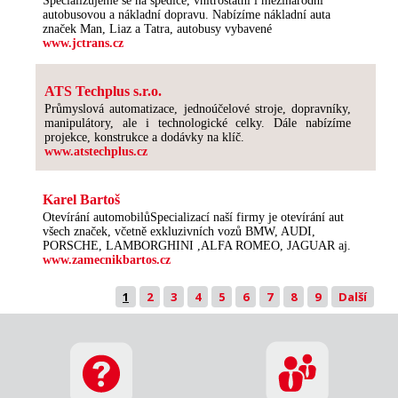
Specializujeme se na spedice, vnitrostátní i mezinárodní
autobusovou a nákladní dopravu. Nabízíme nákladní auta
značek Man, Liaz a Tatra, autobusy vybavené
www.jctrans.cz
ATS Techplus s.r.o.
Průmyslová automatizace, jednoúčelové stroje, dopravníky,
manipulátory, ale i technologické celky. Dále nabízíme
projekce, konstrukce a dodávky na klíč.
www.atstechplus.cz
Karel Bartoš
Otevírání automobilůSpecializací naší firmy je otevírání aut
všech značek, včetně exkluzivních vozů BMW, AUDI,
PORSCHE, LAMBORGHINI ,ALFA ROMEO, JAGUAR aj.
www.zamecnikbartos.cz
1
2
3
4
5
6
7
8
9
Další