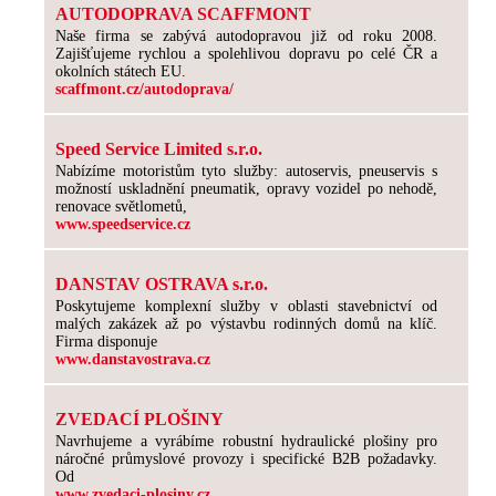
AUTODOPRAVA SCAFFMONT
Naše firma se zabývá autodopravou již od roku 2008.
Zajišťujeme rychlou a spolehlivou dopravu po celé ČR a
okolních státech EU.
scaffmont.cz/autodoprava/
Speed Service Limited s.r.o.
Nabízíme motoristům tyto služby: autoservis, pneuservis s
možností uskladnění pneumatik, opravy vozidel po nehodě,
renovace světlometů,
www.speedservice.cz
DANSTAV OSTRAVA s.r.o.
Poskytujeme komplexní služby v oblasti stavebnictví od
malých zakázek až po výstavbu rodinných domů na klíč.
Firma disponuje
www.danstavostrava.cz
ZVEDACÍ PLOŠINY
Navrhujeme a vyrábíme robustní hydraulické plošiny pro
náročné průmyslové provozy i specifické B2B požadavky.
Od
www.zvedaci-plosiny.cz